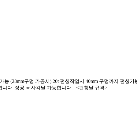
 (28mm구멍 가공시) 20t 펀칭작업시 40mm 구멍까지 펀
능합니다. 장공 or 사각날 가능합니다. <펀칭날 규격>…