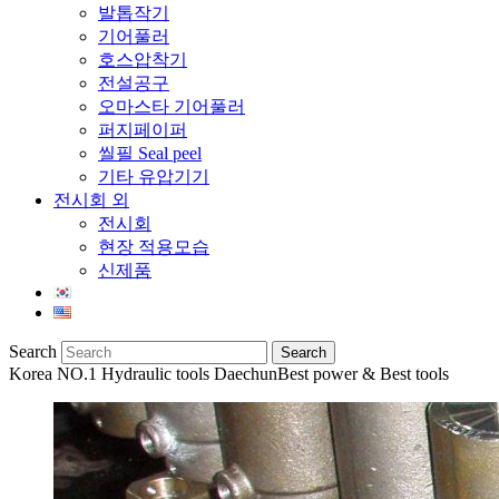
발톱작기
기어풀러
호스압착기
전설공구
오마스타 기어풀러
퍼지페이퍼
씰필 Seal peel
기타 유압기기
전시회 외
전시회
현장 적용모습
신제품
Search
Korea NO.1 Hydraulic tools Daechun
Best power & Best tools