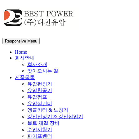
Responsive Menu
Home
회사안내
회사소개
찾아오시는 길
제품목록
유압펀칭기
유압천공기
유압펌프
유압실린더
앵글커터 & 노칭기
강선인장기 & 강선삽입기
볼트 체결 장비
수압시험기
파이프벤더